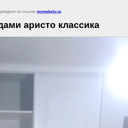
перейдите по ссылке
mymebely.ru
дами аристо классика