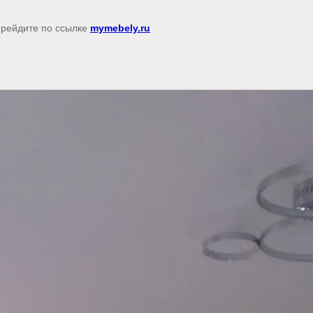
перейдите по ссылке
mymebely.ru