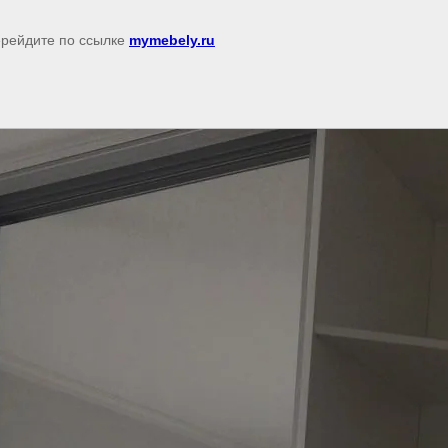
перейдите по ссылке
mymebely.ru