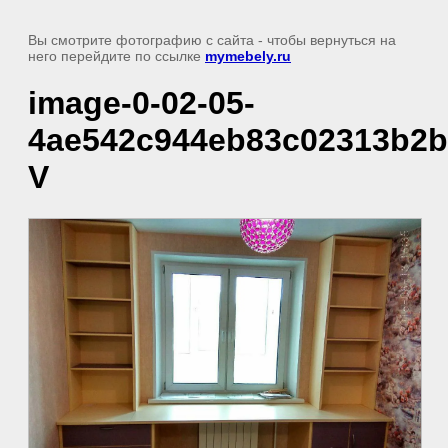
Вы смотрите фотографию с сайта
- чтобы вернуться на
него перейдите по ссылке
mymebely.ru
image-0-02-05-
4ae542c944eb83c02313b2b3
V